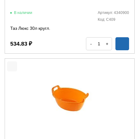
В наличии
Артикул: 4340900
Код: С409
Таз Люкс 30л кругл.
534.83 ₽
-
+