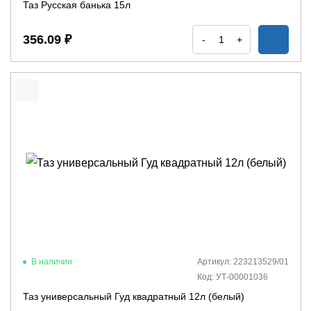
Таз Русская банька 15л
356.09 ₽
-
+
В наличии
Артикул: 223213529/01
Код: УТ-00001036
Таз универсальный Гуд квадратный 12л (белый)