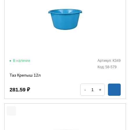
В наличии
Артикул: К349
Код: 58-579
Таз Крепыш 12л
281.59 ₽
-
+