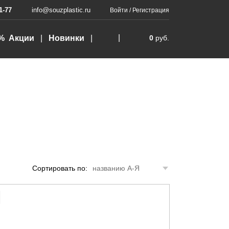
1-77
info@souzplastic.ru
Войти
/
Регистрация
% Акции
Новинки
0
руб.
Сортировать по:
названию А-Я