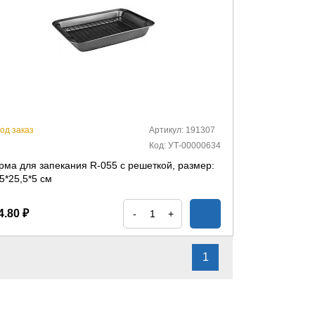
од заказ
Артикул: 191307
Код: УТ-00000634
рма для запекания R-055 с решеткой, размер:
5*25,5*5 см
4.80 ₽
-
+
1