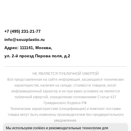
+7 (495) 231-21-77
info@souzplastic.ru
Адрес: 111141, Москва,
ул. 2-й проезд Перова поля, д.2
НЕ ЯВЛЯЕТСЯ ПУБЛИЧНОЙ ОФЕРТОЙ
Вся представленная на сайте информация, касающаяся технических
характеристик, наличия на складе, стоимости товаров, носит
информационный характер и ни при каких условиях не является
публичной офертой, определяемо положениями Статьи 437
Гражданского Кодекса РФ.
Технические характеристики (спецификация) и комплект поставки
товара могут быть изменены производителем без предварительного
уведомления.
Нажатие на кнопку «Купить», «Заказ в 1 клик», «Быстрый заказ», а также
Мы используем cookies и рекомендательные технологии для