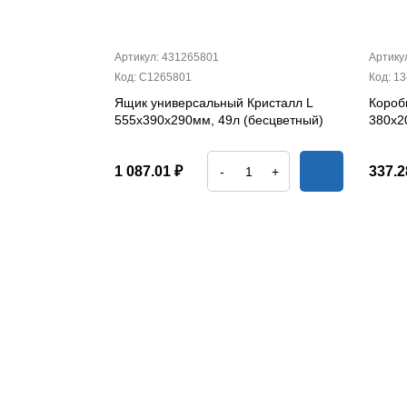
Артикул: 431265801
Артику
Код: С1265801
Код: 13
Ящик универсальный Кристалл L
Короб
555х390х290мм, 49л (бесцветный)
380х2
1 087.01 ₽
337.2
-
+