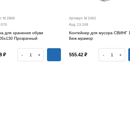
л: М 2869
Артикул: М 2462
-570
Код: 13-249
ка для хранения обуви
Контейнер для мусора СВИНГ 
05х130 Прозрачный
Беж.мрамор
8 ₽
555.42 ₽
-
+
-
+