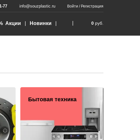
1-77
info@souzplastic.ru
Войти
/
Регистрация
% Акции
Новинки
0
руб.
Бытовая техника