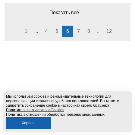
Показать все
1
...
4
5
6
7
8
...
12
Мы используем cookies и рекомендательные технологии для
персонализации сервисов и удобства пользователей. Вы можете
+7 (495) 231-21-77
запретить сохранение cookie в настройках своего браузера.
Политика использования Cookies
info@souzplastic.ru
Политика в отношении обработки персональных данных
Адрес: 111141, Москва,
Хорошо
ул. 2-й проезд Перова поля, д.2