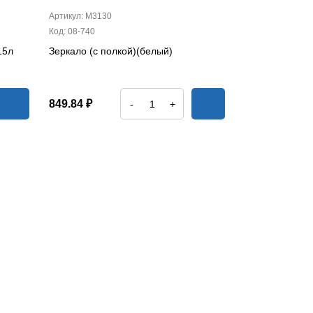
Артикул: М3130
Код: 08-740
15л
Зеркало (с полкой)(белый)
849.84 ₽
-
+