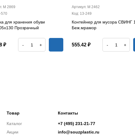
л: М 2869
Артикул: М 2462
-570
Код: 13-249
ка для хранения обуви
Контейнер для мусора СВИНГ 
05х130 Прозрачный
Беж.мрамор
8 ₽
555.42 ₽
-
+
-
+
Товар
Контакты
Каталог
+7 (495) 231-21-77
Акции
info@souzplastic.ru