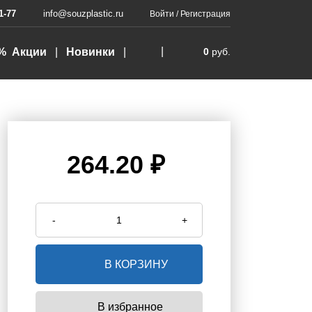
1-77
info@souzplastic.ru
Войти
/
Регистрация
% Акции
Новинки
0
руб.
264.20 ₽
-
+
В КОРЗИНУ