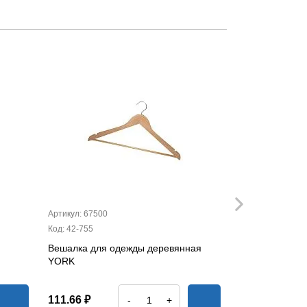
Артикул: 67500
Артикул: 43020
Код: 42-755
Код: 42-265
Вешалка для одежды деревянная
Щётка-шробер
YORK
173.75 ₽
111.66 ₽
-
+