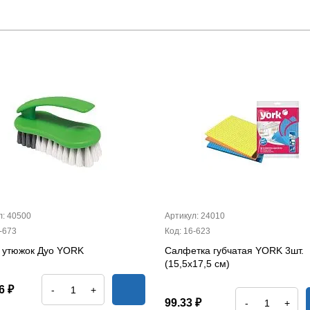
л: 40500
Артикул: 24010
-673
Код: 16-623
 утюжок Дуо YORK
Салфетка губчатая YORK 3шт.
(15,5х17,5 см)
6 ₽
-
+
99.33 ₽
-
+