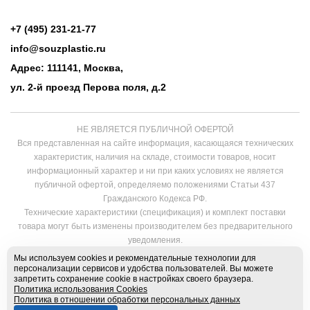
+7 (495) 231-21-77
info@souzplastic.ru
Адрес: 111141, Москва,
ул. 2-й проезд Перова поля, д.2
НЕ ЯВЛЯЕТСЯ ПУБЛИЧНОЙ ОФЕРТОЙ
Вся представленная на сайте информация, касающаяся технических
характеристик, наличия на складе, стоимости товаров, носит
информационный характер и ни при каких условиях не является
публичной офертой, определяемо положениями Статьи 437
Гражданского Кодекса РФ.
Технические характеристики (спецификация) и комплект поставки
товара могут быть изменены производителем без предварительного
уведомления.
Нажатие на кнопку «Купить», «Заказ в 1 клик», «Быстрый заказ», а также
Мы используем cookies и рекомендательные технологии для
последующее заполнение тех или иных форм не накладывает на
персонализации сервисов и удобства пользователей. Вы можете
запретить сохранение cookie в настройках своего браузера.
владельцев сайта никаких обязательств.
Политика использования Cookies
Политика в отношении обработки персональных данных
© 2022 - 2026 Союзпластик
Политика в отношении обработки