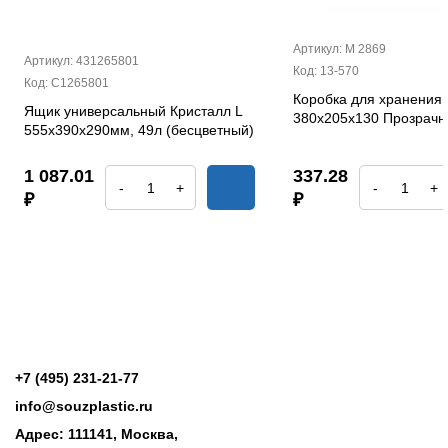
Артикул: М 2869
Артикул: 431265801
Код: 13-570
Код: С1265801
Коробка для хранения 
Ящик универсальный Кристалл L
380х205х130 Прозрач
555х390х290мм, 49л (бесцветный)
1 087.01
337.28
-
+
-
+
₽
₽
+7 (495) 231-21-77
info@souzplastic.ru
Адрес: 111141, Москва,