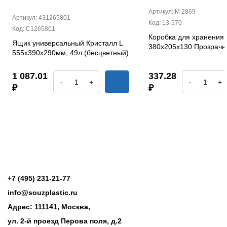
Артикул: М 2869
Артикул: 431265801
Код: 13-570
Код: С1265801
Коробка для хранения 
Ящик универсальный Кристалл L
380х205х130 Прозрач
555х390х290мм, 49л (бесцветный)
1 087.01
337.28
-
+
-
+
₽
₽
+7 (495) 231-21-77
info@souzplastic.ru
Адрес: 111141, Москва,
ул. 2-й проезд Перова поля, д.2