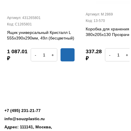
Артикул: М 2869
Артикул: 431265801
Код: 13-570
Код: С1265801
Коробка для хранения 
Ящик универсальный Кристалл L
380х205х130 Прозрач
555х390х290мм, 49л (бесцветный)
1 087.01
337.28
-
+
-
+
₽
₽
+7 (495) 231-21-77
info@souzplastic.ru
Адрес: 111141, Москва,