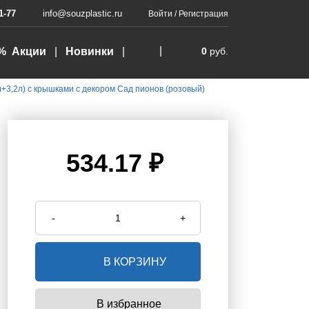
1-77
info@souzplastic.ru
Войти
/
Регистрация
% Акции
Новинки
0
руб.
л+3,2л) с крышками с декором Сад пионов (розовый)
534.17 ₽
-
+
В КОРЗИНУ