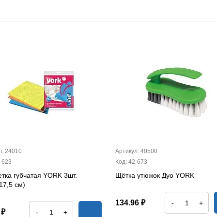
л: 24010
Артикул: 40500
-623
Код: 42-673
тка губчатая YORK 3шт.
Щётка утюжок Дуо YORK
17,5 см)
134.96 ₽
-
+
 ₽
-
+