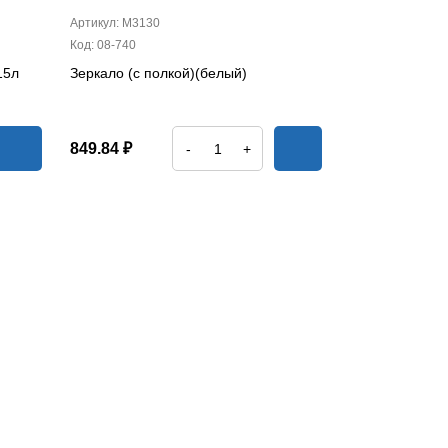
Артикул: М3130
Код: 08-740
15л
Зеркало (с полкой)(белый)
849.84 ₽
-
+