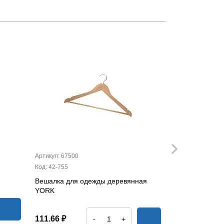
Артикул: 67500
Артикул: 42010
Код: 42-755
Код: 42-234
Вешалка для одежды деревянная
Щётка для мы
YORK
122.56 ₽
111.66 ₽
-
+