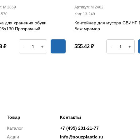
л: М 2869
Артикул: М 2462
-570
Код: 13-249
ка для хранения обуви
Контейнер для мусора СВИНГ 
05х130 Прозрачный
Беж.мрамор
8 ₽
555.42 ₽
-
+
-
+
Товар
Контакты
Каталог
+7 (495) 231-21-77
Акции
info@souzplastic.ru