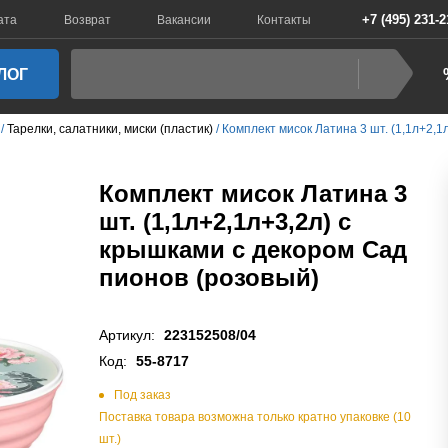
+7 (495) 231-2
ата
Возврат
Вакансии
Контакты
ЛОГ
Тарелки, салатники, миски (пластик)
Комплект мисок Латина 3 шт. (1,1л+2,1
Комплект мисок Латина 3
шт. (1,1л+2,1л+3,2л) с
крышками с декором Сад
пионов (розовый)
Артикул:
223152508/04
Код:
55-8717
Под заказ
Поставка товара возможна только кратно упаковке (10
шт.)