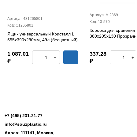
Артикул: М 2869
Артикул: 431265801
Код: 13-570
Код: С1265801
Коробка для хранения 
Ящик универсальный Кристалл L
380х205х130 Прозрач
555х390х290мм, 49л (бесцветный)
1 087.01
337.28
-
+
-
+
₽
₽
+7 (495) 231-21-77
info@souzplastic.ru
Адрес: 111141, Москва,