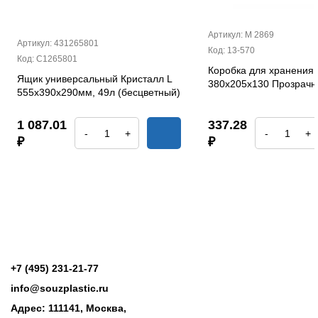
Артикул: М 2869
Артикул: 431265801
Код: 13-570
Код: С1265801
Коробка для хранения 
Ящик универсальный Кристалл L
380х205х130 Прозрач
555х390х290мм, 49л (бесцветный)
1 087.01
337.28
-
+
-
+
₽
₽
+7 (495) 231-21-77
info@souzplastic.ru
Адрес: 111141, Москва,