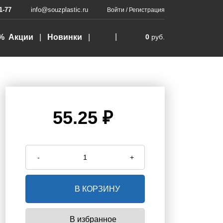
1-77
info@souzplastic.ru
Войти
/
Регистрация
% Акции
Новинки
0
руб.
55.25 ₽
-
+
В КОРЗИНУ