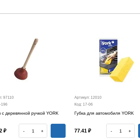
л: 97110
Артикул: 12010
-196
Код: 17-06
з с деревянной ручкой YORK
Губка для автомобиля YORK
2 ₽
77.41 ₽
-
+
-
+