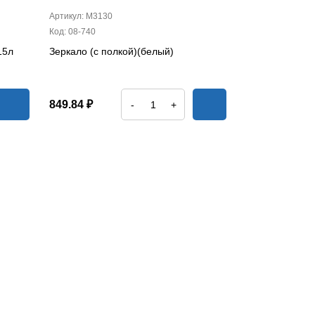
Артикул: М3130
Код: 08-740
15л
Зеркало (с полкой)(белый)
849.84 ₽
-
+