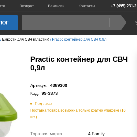
+7 (495) 231-2
ата
Возврат
Вакансии
Контакты
ЛОГ
Емкости для СВЧ (пластик)
Practic контейнер для СВЧ 0,9л
Practic контейнер для СВЧ
0,9л
Артикул:
4389300
Код:
99-3373
Под заказ
Поставка товара возможна только кратно упаковке (16
шт.)
Торговая марка
4 Family