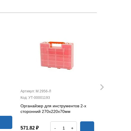
Артикул: М 2956-Л
Артикул: 40500
Код: УТ-00001193
Код: 42-673
Органайзер для инструментов 2-х
Щётка утюжок
сторонний 270х220х70мм
134.96 ₽
571.82 ₽
-
+