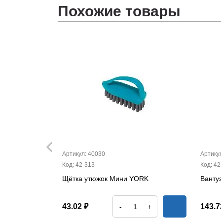
Похожие товары
Артикул: 40030
Артику
Код: 42-313
Код: 42
Щётка утюжок Мини YORK
Ванту
и YORK
43.02 ₽
143.7
-
+
+