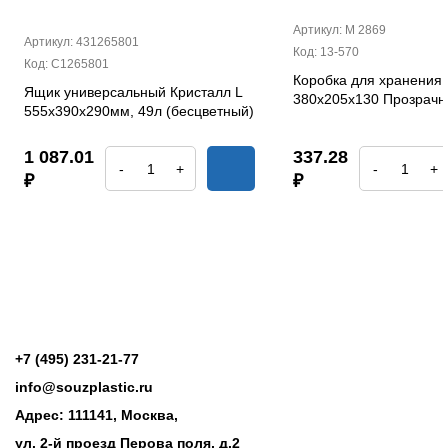
Артикул: М 2869
Артикул: 431265801
Код: 13-570
Код: С1265801
Коробка для хранения 
Ящик универсальный Кристалл L
380х205х130 Прозрач
555х390х290мм, 49л (бесцветный)
1 087.01
337.28
-
+
-
+
₽
₽
+7 (495) 231-21-77
info@souzplastic.ru
Адрес: 111141, Москва,
ул. 2-й проезд Перова поля, д.2