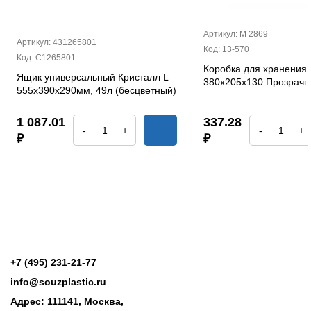
Артикул: М 2869
Артикул: 431265801
Код: 13-570
Код: С1265801
Коробка для хранения 
Ящик универсальный Кристалл L
380х205х130 Прозрач
555х390х290мм, 49л (бесцветный)
1 087.01
337.28
-
+
-
+
₽
₽
+7 (495) 231-21-77
info@souzplastic.ru
Адрес: 111141, Москва,