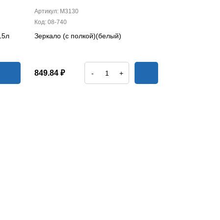
Артикул: М3130
Код: 08-740
15л
Зеркало (с полкой)(белый)
849.84 ₽
-
+