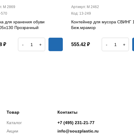
л: М 2869
Артикул: М 2462
-570
Код: 13-249
ка для хранения обуви
Контейнер для мусора СВИНГ 
05х130 Прозрачный
Беж.мрамор
8 ₽
555.42 ₽
-
+
-
+
Товар
Контакты
Каталог
+7 (495) 231-21-77
Акции
info@souzplastic.ru