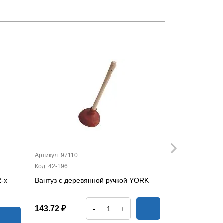
Артикул: 97110
Артикул: 12010
Код: 42-196
Код: 17-06
2-х
Вантуз с деревянной ручкой YORK
Губка для ав
143.72 ₽
77.41 ₽
-
+