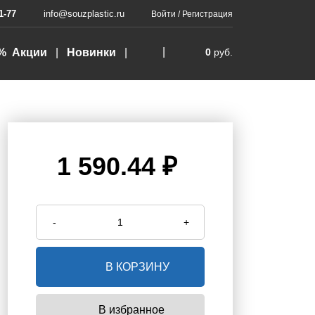
1-77
info@souzplastic.ru
Войти
/
Регистрация
% Акции
Новинки
0
руб.
1 590.44 ₽
-
+
В КОРЗИНУ