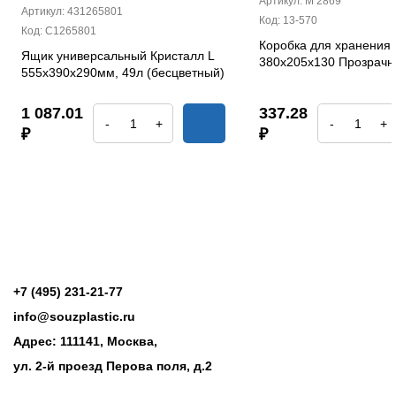
Артикул: М 2869
Артикул: 431265801
Код: 13-570
Код: С1265801
Коробка для хранения 
Ящик универсальный Кристалл L
380х205х130 Прозрач
555х390х290мм, 49л (бесцветный)
1 087.01
337.28
-
+
-
+
₽
₽
+7 (495) 231-21-77
info@souzplastic.ru
Адрес: 111141, Москва,
ул. 2-й проезд Перова поля, д.2