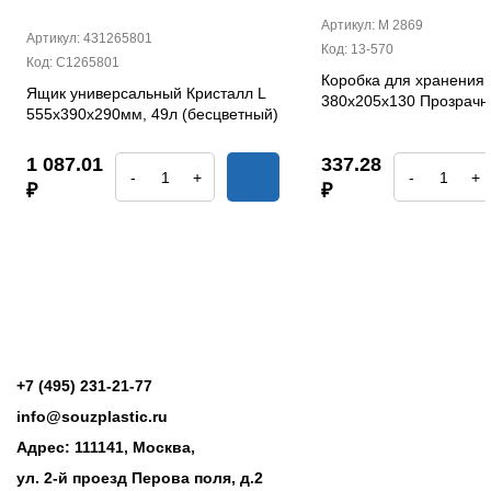
Артикул: М 2869
Артикул: 431265801
Код: 13-570
Код: С1265801
Коробка для хранения 
Ящик универсальный Кристалл L
380х205х130 Прозрач
555х390х290мм, 49л (бесцветный)
1 087.01
337.28
-
+
-
+
₽
₽
+7 (495) 231-21-77
info@souzplastic.ru
Адрес: 111141, Москва,
ул. 2-й проезд Перова поля, д.2