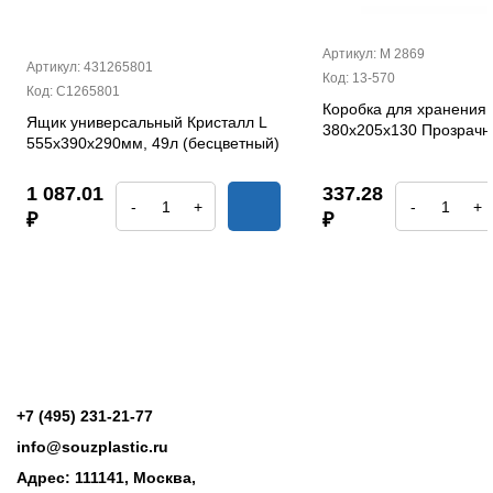
Артикул: М 2869
Артикул: 431265801
Код: 13-570
Код: С1265801
Коробка для хранения 
Ящик универсальный Кристалл L
380х205х130 Прозрач
555х390х290мм, 49л (бесцветный)
1 087.01
337.28
-
+
-
+
₽
₽
+7 (495) 231-21-77
info@souzplastic.ru
Адрес: 111141, Москва,